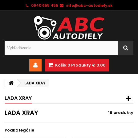
0940 655 455
info@abc-autodiely.sk
Košík
0
Produkty
€ 0.00
LADA XRAY
LADA XRAY
LADA XRAY
19 produkty
Podkategórie