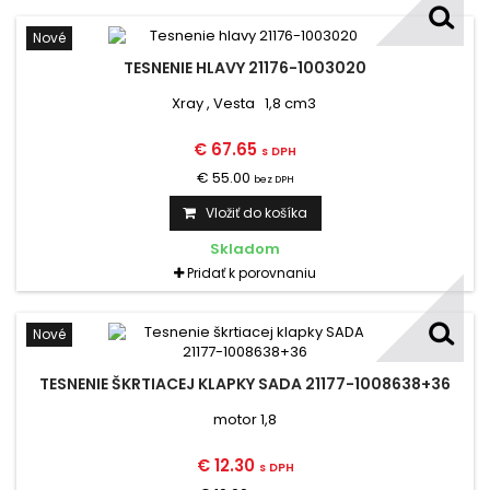
Nové
TESNENIE HLAVY 21176-1003020
Xray , Vesta 1,8 cm3
€ 67.65
s DPH
€ 55.00
bez DPH
Vložiť do košíka
Skladom
Pridať k porovnaniu
Nové
TESNENIE ŠKRTIACEJ KLAPKY SADA 21177-1008638+36
motor 1,8
€ 12.30
s DPH