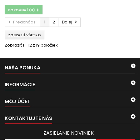
POROVNAŤ (
0
)
Predchádz.
1
2
Ďalej
ZOBRAZIŤ VŠETKO
Zobraziť 1 - 12 z 19 položiek
NAŠA PONUKA
INFORMÁCIE
MÔJ ÚČET
KONTAKTUJTE NÁS
ZASIELANIE NOVINIEK