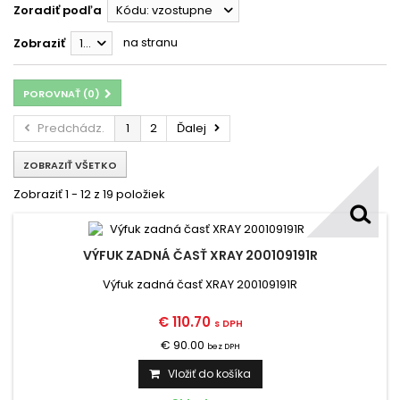
Zoradiť podľa
Kódu: vzostupne
na stranu
Zobraziť
12
POROVNAŤ (
0
)
Predchádz.
1
2
Ďalej
ZOBRAZIŤ VŠETKO
Zobraziť 1 - 12 z 19 položiek
VÝFUK ZADNÁ ČASŤ XRAY 200109191R
Výfuk zadná časť XRAY 200109191R
€ 110.70
s DPH
€ 90.00
bez DPH
Vložiť do košíka