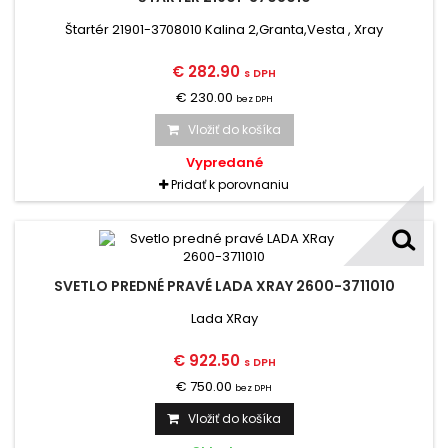
Štartér 21901-3708010 Kalina 2,Granta,Vesta , Xray
€ 282.90
s DPH
€ 230.00
bez DPH
Vložiť do košíka
Vypredané
Pridať k porovnaniu
SVETLO PREDNÉ PRAVÉ LADA XRAY 2600-3711010
Lada XRay
€ 922.50
s DPH
€ 750.00
bez DPH
Vložiť do košíka