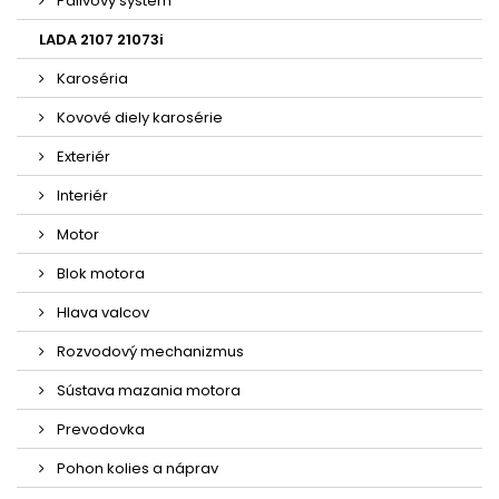
Palivový systém
LADA 2107 21073i
Karoséria
Kovové diely karosérie
Exteriér
Interiér
Motor
Blok motora
Hlava valcov
Rozvodový mechanizmus
Sústava mazania motora
Prevodovka
Pohon kolies a náprav