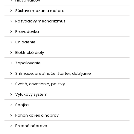
Hlava valcov
Sústava mazania motora
Rozvodový mechanizmus
Prevodovka
Chladenie
Elektrické diely
Zapaľovanie
Snímače, prepínače, štartér, dobíjanie
Svetlá, osvetlenie, poistky
Výfukový systém
Spojka
Pohon kolies a náprav
Predná náprava