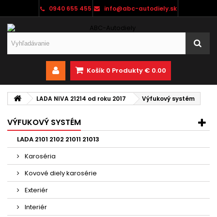
0940 655 455
info@abc-autodiely.sk
Košík
0
Produkty
€ 0.00
LADA NIVA 21214 od roku 2017
Výfukový systém
VÝFUKOVÝ SYSTÉM
LADA 2101 2102 21011 21013
Karoséria
Kovové diely karosérie
Exteriér
Interiér