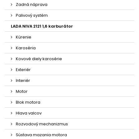
Zadná náprava
Palivový systém
LADA NIVA 2121 1,6 karburátor
Kúrenie
Karoséria
Kovové diely karosérie
Exteriér
Interiér
Motor
Blok motora
Hlava valcov
Rozvodový mechanizmus
Sústava mazania motora