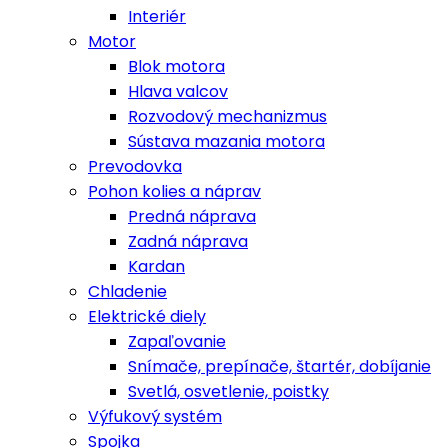
Interiér
Motor
Blok motora
Hlava valcov
Rozvodový mechanizmus
Sústava mazania motora
Prevodovka
Pohon kolies a náprav
Predná náprava
Zadná náprava
Kardan
Chladenie
Elektrické diely
Zapaľovanie
Snímače, prepínače, štartér, dobíjanie
Svetlá, osvetlenie, poistky
Výfukový systém
Spojka