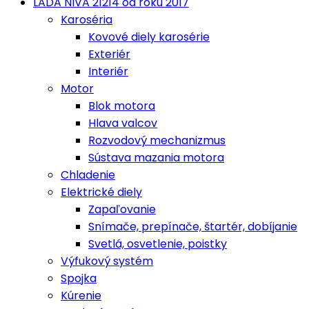
LADA NIVA 21214 od roku 2017
Karoséria
Kovové diely karosérie
Exteriér
Interiér
Motor
Blok motora
Hlava valcov
Rozvodový mechanizmus
Sústava mazania motora
Chladenie
Elektrické diely
Zapaľovanie
Snímače, prepínače, štartér, dobíjanie
Svetlá, osvetlenie, poistky
Výfukový systém
Spojka
Kúrenie