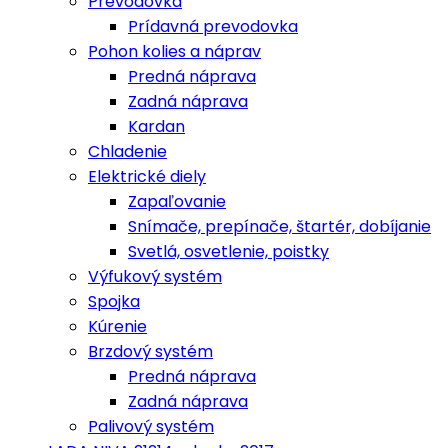
Prevodovka
Prídavná prevodovka
Pohon kolies a náprav
Predná náprava
Zadná náprava
Kardan
Chladenie
Elektrické diely
Zapaľovanie
Snímače, prepínače, štartér, dobíjanie
Svetlá, osvetlenie, poistky
Výfukový systém
Spojka
Kúrenie
Brzdový systém
Predná náprava
Zadná náprava
Palivový systém