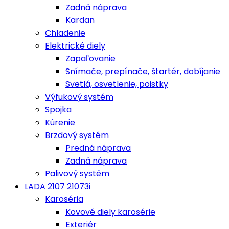
Zadná náprava
Kardan
Chladenie
Elektrické diely
Zapaľovanie
Snímače, prepínače, štartér, dobíjanie
Svetlá, osvetlenie, poistky
Výfukový systém
Spojka
Kúrenie
Brzdový systém
Predná náprava
Zadná náprava
Palivový systém
LADA 2107 21073i
Karoséria
Kovové diely karosérie
Exteriér