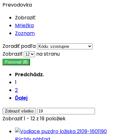
Prevodovka
Zobraziť:
Mriežka
Zoznam
Zoradiť podľa
Zobraziť
na stranu
Porovnať (
0
)
Predchádz.
1
2
Ďalej
Zobraziť všetko
Zobraziť 1 - 12 z 19 položiek
Rýchly náhľad