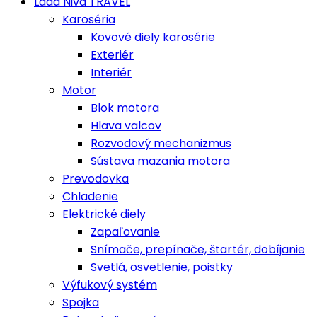
Lada Niva TRAVEL
Karoséria
Kovové diely karosérie
Exteriér
Interiér
Motor
Blok motora
Hlava valcov
Rozvodový mechanizmus
Sústava mazania motora
Prevodovka
Chladenie
Elektrické diely
Zapaľovanie
Snímače, prepínače, štartér, dobíjanie
Svetlá, osvetlenie, poistky
Výfukový systém
Spojka