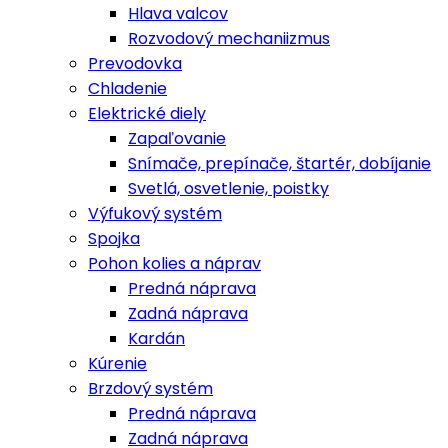
Hlava valcov
Rozvodový mechaniizmus
Prevodovka
Chladenie
Elektrické diely
Zapaľovanie
Snímače, prepínače, štartér, dobíjanie
Svetlá, osvetlenie, poistky
Výfukový systém
Spojka
Pohon kolies a náprav
Predná náprava
Zadná náprava
Kardán
Kúrenie
Brzdový systém
Predná náprava
Zadná náprava