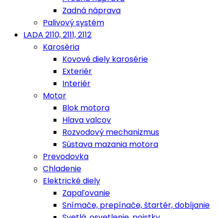
Zadná náprava
Palivový systém
LADA 2110, 2111, 2112
Karoséria
Kovové diely karosérie
Exteriér
Interiér
Motor
Blok motora
Hlava valcov
Rozvodový mechanizmus
Sústava mazania motora
Prevodovka
Chladenie
Elektrické diely
Zapaľovanie
Snímače, prepínače, štartér, dobíjanie
Svetlá, osvetlenie, poistky