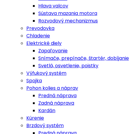
Hlava valcov
Sústava mazania motora
Rozvodový mechanizmus
Prevodovka
Chladenie
Elektrické diely
Zapaľovanie
Snímače, prepínače, štartér, dobíjanie
Svetlá, osvetlenie, poistky
Výfukový systém
Spojka
Pohon kolies a náprav
Predná náprava
Zadná náprava
Kardán
Kúrenie
Brzdový systém
Predná náprava