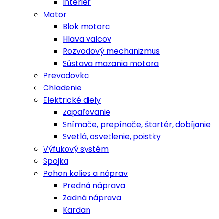
Interiér
Motor
Blok motora
Hlava valcov
Rozvodový mechanizmus
Sústava mazania motora
Prevodovka
Chladenie
Elektrické diely
Zapaľovanie
Snímače, prepínače, štartér, dobíjanie
Svetlá, osvetlenie, poistky
Výfukový systém
Spojka
Pohon kolies a náprav
Predná náprava
Zadná náprava
Kardan