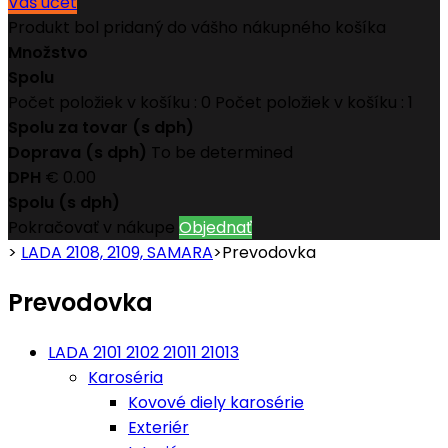
Váš účet
Produkt bol pridaný do vášho nákupného košíka
Množstvo
Spolu
Počet položiek v košíku :
0
Počet položiek v košíku : 1
Spolu za tovar (s dph)
Doprava (s dph)
To be determined
DPH
€ 0.00
Spolu (s dph)
Pokračovať v nákupe
Objednať
>
LADA 2108, 2109, SAMARA
>
Prevodovka
Prevodovka
LADA 2101 2102 21011 21013
Karoséria
Kovové diely karosérie
Exteriér