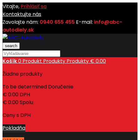
Vitajte,
Prihlásiť sa
Kontaktujte nás
Zavolajte nám:
0940 655 455
E-mail:
info@abc-
autodiely.sk
search
Košík
0
Produkt
Produkty
Produkty
€ 0.00
Žiadne produkty
To be determined
Doručenie
€ 0.00
DPH
€ 0.00
Spolu
Ceny s DPH
Pokladňa