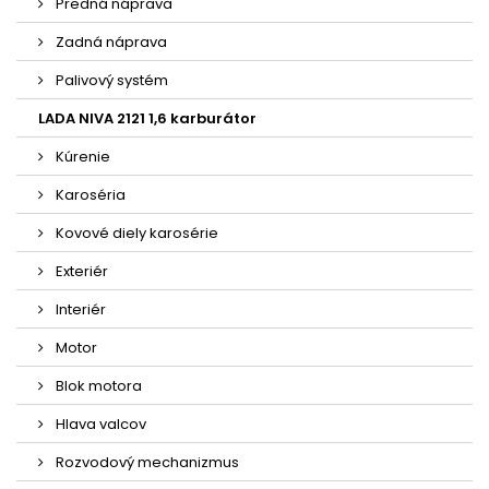
Predná náprava
Zadná náprava
Palivový systém
LADA NIVA 2121 1,6 karburátor
Kúrenie
Karoséria
Kovové diely karosérie
Exteriér
Interiér
Motor
Blok motora
Hlava valcov
Rozvodový mechanizmus