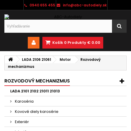
0940 655 455
info@abc-autodiely.sk
Košík
0
Produkty
€ 0.00
LADA 2106 21061
Motor
Rozvodový
mechanizmus
ROZVODOVÝ MECHANIZMUS
LADA 2101 2102 21011 21013
Karoséria
Kovové diely karosérie
Exteriér