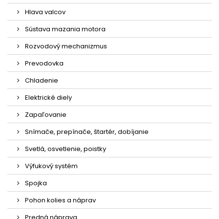
Hlava valcov
Sústava mazania motora
Rozvodový mechanizmus
Prevodovka
Chladenie
Elektrické diely
Zapaľovanie
Snímače, prepínače, štartér, dobíjanie
Svetlá, osvetlenie, poistky
Výfukový systém
Spojka
Pohon kolies a náprav
Predná náprava