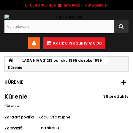
0940 655 455
info@abc-autodiely.sk
Košík
0
Produkty
€ 0.00
LADA NIVA 21213 od roku 1995 do roku 1999
Kúrenie
KÚRENIE
Kúrenie
38 produkty
Kúrenie
Zoradiť podľa
Kódu: vzostupne
na stranu
Zobraziť
12