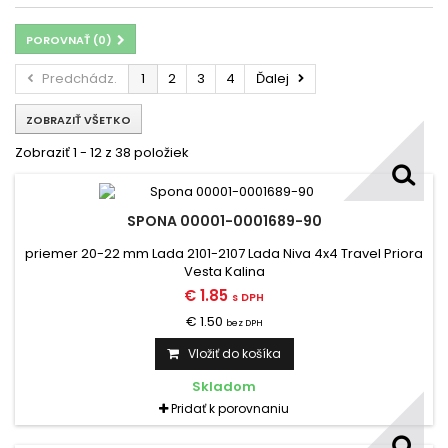
POROVNAŤ (
0
)
Predchádz.
1
2
3
4
Ďalej
ZOBRAZIŤ VŠETKO
Zobraziť 1 - 12 z 38 položiek
SPONA 00001-0001689-90
priemer 20-22 mm Lada 2101-2107 Lada Niva 4x4 Travel Priora
Vesta Kalina
€ 1.85
s DPH
€ 1.50
bez DPH
Vložiť do košíka
Skladom
Pridať k porovnaniu