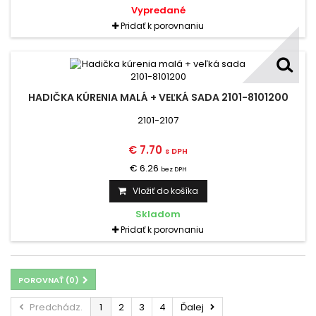
Vypredané
Pridať k porovnaniu
HADIČKA KÚRENIA MALÁ + VEĽKÁ SADA 2101-8101200
2101-2107
€ 7.70
s DPH
€ 6.26
bez DPH
Vložiť do košíka
Skladom
Pridať k porovnaniu
POROVNAŤ (
0
)
Predchádz.
1
2
3
4
Ďalej