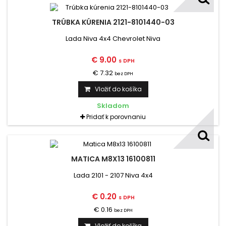
TRÚBKA KÚRENIA 2121-8101440-03
Lada Niva 4x4 Chevrolet Niva
€ 9.00
s DPH
€ 7.32
bez DPH
Vložiť do košíka
Skladom
Pridať k porovnaniu
MATICA M8X13 16100811
Lada 2101 - 2107 Niva 4x4
€ 0.20
s DPH
€ 0.16
bez DPH
Vložiť do košíka