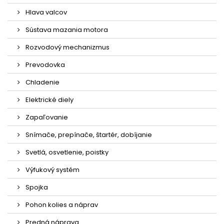
Hlava valcov
Sústava mazania motora
Rozvodový mechanizmus
Prevodovka
Chladenie
Elektrické diely
Zapaľovanie
Snímače, prepínače, štartér, dobíjanie
Svetlá, osvetlenie, poistky
Výfukový systém
Spojka
Pohon kolies a náprav
Predná náprava