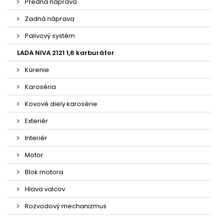
Predná náprava
Zadná náprava
Palivový systém
LADA NIVA 2121 1,6 karburátor
Kúrenie
Karoséria
Kovové diely karosérie
Exteriér
Interiér
Motor
Blok motora
Hlava valcov
Rozvodový mechanizmus