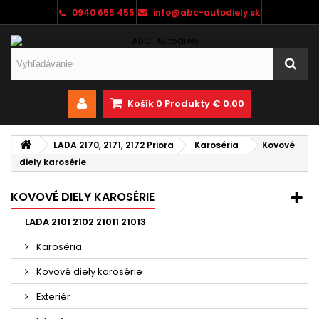
0940 655 455
info@abc-autodiely.sk
Košík
0
Produkty
€ 0.00
LADA 2170, 2171, 2172 Priora
Karoséria
Kovové
diely karosérie
KOVOVÉ DIELY KAROSÉRIE
LADA 2101 2102 21011 21013
Karoséria
Kovové diely karosérie
Exteriér