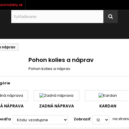
autodiely.sk
a náprav
Pohon kolies a náprav
Pohon kolies a náprav
górie
Á NÁPRAVA
ZADNÁ NÁPRAVA
KARDAN
na stran
podľa
Zobraziť