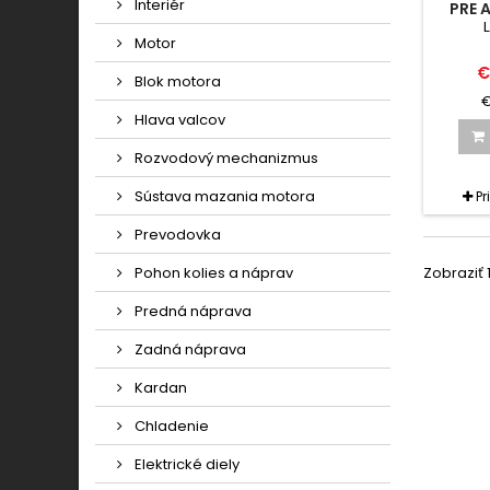
Interiér
PRE 
210
Motor
€
Blok motora
€
Hlava valcov
Rozvodový mechanizmus
Sústava mazania motora
Pr
Prevodovka
Zobraziť 1
Pohon kolies a náprav
Predná náprava
Zadná náprava
Kardan
Chladenie
Elektrické diely