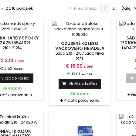
 - 12 z 16 položiek
Predchádz.
1
2
Ďalej
KA HARDY SPOJKY
SADA
2X75 15541321
170100
OZUBENÉ KOLESO
2101-21214
LADA 21
VAČKOVÉHO HRIADEĽA
2101-1005030
Lada 2101-2107 Lada Niva
2131
€ 3.10
s DPH
€ 16.00
s DPH
€ 2.52
bez DPH
€ 13.01
bez DPH
Vložiť do košíka
Vložiť do košíka
Skladom
Skladom
idať k porovnaniu
Pr
Pridať k porovnaniu
SNIACI KRÚŽOK