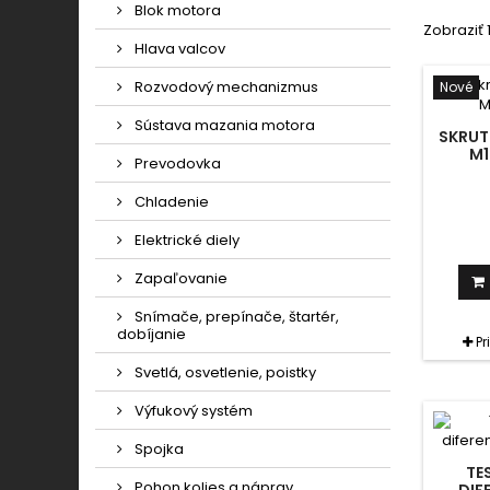
Blok motora
Zobraziť 1
Hlava valcov
Rozvodový mechanizmus
Nové
Sústava mazania motora
SKRUT
M1
Prevodovka
Chladenie
Elektrické diely
Zapaľovanie
Snímače, prepínače, štartér,
dobíjanie
Pr
Svetlá, osvetlenie, poistky
Výfukový systém
Spojka
TE
Pohon kolies a náprav