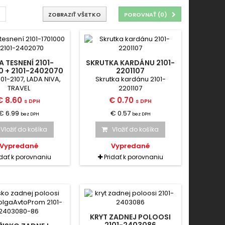
ZOBRAZIŤ VŠETKO
POROVNAŤ (
0
)
 TESNENÍ 2101-
SKRUTKA KARDÁNU 2101-
0 + 2101-2402070
2201107
01-2107, LADA NIVA,
Skrutka kardánu 2101-
TRAVEL
2201107
€ 8.60
€ 0.70
s DPH
s DPH
€ 6.99
€ 0.57
bez DPH
bez DPH
Vložiť do košíka
Vložiť do košíka
Vypredané
Vypredané
idať k porovnaniu
Pridať k porovnaniu
KRYT ZADNEJ POLOOSI