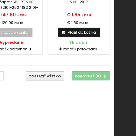
2904182
3001038
čapov SPORT 2101-
2101-2107
/2101-2904182 2101-
2107
 147.60
€ 1.85
s DPH
s DPH
 120.00
€ 1.50
bez DPH
bez DPH
Vložiť do košíka
Vložiť do košíka
Vypredané
Skladom
idať k porovnaniu
Pridať k porovnaniu
ZOBRAZIŤ VŠETKO
POROVNAŤ (
0
)