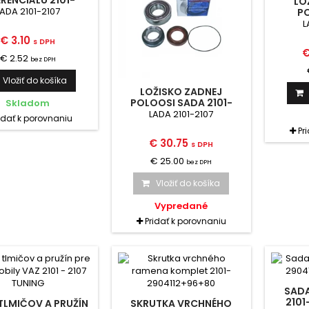
ERENCIÁLU 2101-
LO
2402075
LADA 2101-2107
P
VOLGA
L
€ 3.10
s DPH
€
€ 2.52
bez DPH
Vložiť do košíka
LOŽISKO ZADNEJ
POLOOSI SADA 2101-
Skladom
2403080-86
LADA 2101-2107
idať k porovnaniu
Pr
€ 30.75
s DPH
€ 25.00
bez DPH
Vložiť do košíka
Vypredané
Pridať k porovnaniu
SAD
2101
TLMIČOV A PRUŽÍN
SKRUTKA VRCHNÉHO