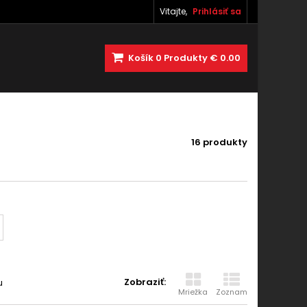
Vitajte,
Prihlásiť sa
Košík
0
Produkty
€ 0.00
16 produkty
Zobraziť:
u
Mriežka
Zoznam