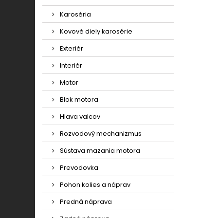
Karoséria
Kovové diely karosérie
Exteriér
Interiér
Motor
Blok motora
Hlava valcov
Rozvodový mechanizmus
Sústava mazania motora
Prevodovka
Pohon kolies a náprav
Predná náprava