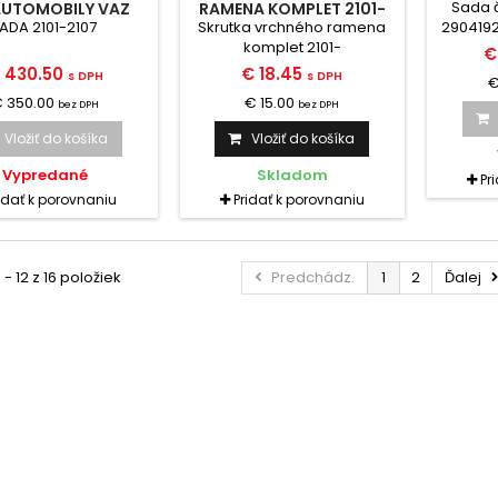
Sada 
AUTOMOBILY VAZ
RAMENA KOMPLET 2101-
1 - 2107 TUNING
2904112+96+80
LADA 2101-2107
Skrutka vrchného ramena
2904192
komplet 2101-
€
2904112+96+80
 430.50
€ 18.45
s DPH
s DPH
€
2101/2102/2103/2104/2105/2106/2107
 350.00
€ 15.00
bez DPH
bez DPH
Vložiť do košíka
Vložiť do košíka
Vypredané
Skladom
Pr
idať k porovnaniu
Pridať k porovnaniu
 - 12 z 16 položiek
Predchádz.
1
2
Ďalej