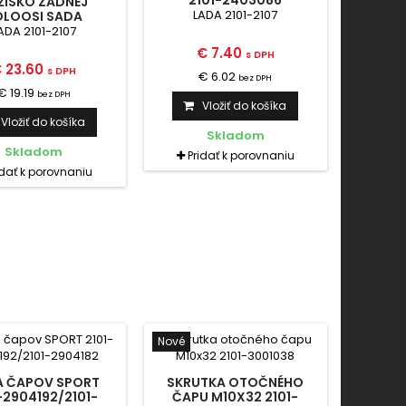
2101-2403086
ŽISKO ZADNEJ
LADA 2101-2107
OLOOSI SADA
AVTOPROM 2101-
ADA 2101-2107
2403080-86
€ 7.40
s DPH
 23.60
s DPH
€ 6.02
bez DPH
€ 19.19
bez DPH
Vložiť do košíka
Vložiť do košíka
Skladom
Skladom
Pridať k porovnaniu
idať k porovnaniu
Nové
A ČAPOV SPORT
SKRUTKA OTOČNÉHO
-2904192/2101-
ČAPU M10X32 2101-