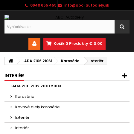
0940 655 455
info@abc-autodiely.sk
Košík
0
Produkty
€ 0.00
LADA 2106 21061
Karoséria
Interiér
INTERIÉR
LADA 2101 2102 21011 21013
Karoséria
Kovové diely karosérie
Exteriér
Interiér