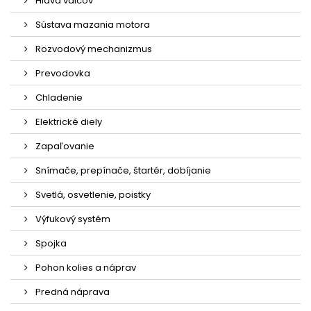
Hlava valcov
Sústava mazania motora
Rozvodový mechanizmus
Prevodovka
Chladenie
Elektrické diely
Zapaľovanie
Snímače, prepínače, štartér, dobíjanie
Svetlá, osvetlenie, poistky
Výfukový systém
Spojka
Pohon kolies a náprav
Predná náprava