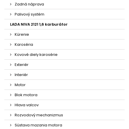
Zadná náprava
Palivový systém
LADA NIVA 2121 1,6 karburátor
Kúrenie
Karoséria
Kovové diely karosérie
Exteriér
Interiér
Motor
Blok motora
Hlava valcov
Rozvodový mechanizmus
Sústava mazania motora