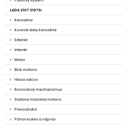
Palivový systém
LADA 2107 21073i
Karoséria
Kovové diely karosérie
Exteriér
Interiér
Motor
Blok motora
Hlava valcov
Rozvodový mechanizmus
Sústava mazania motora
Prevodovka
Pohon kolies a náprav