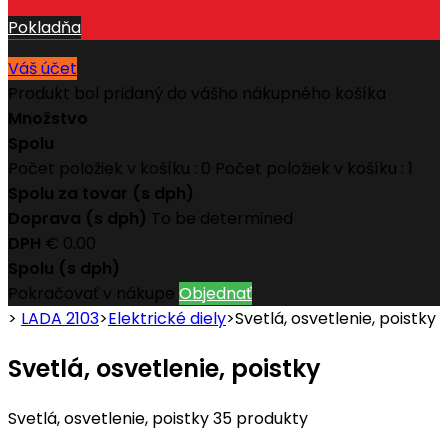
Pokladňa
Váš účet
Produkt bol pridaný do vášho nákupného košíka
Množstvo
Spolu
Počet položiek v košíku :
0
Počet položiek v košíku : 1
Spolu za tovar (s dph)
Doprava (s dph)
To be determined
DPH
€ 0.00
Spolu (s dph)
Pokračovať v nákupe
Objednať
>
LADA 2103
>
Elektrické diely
>
Svetlá, osvetlenie, poistky
Svetlá, osvetlenie, poistky
Svetlá, osvetlenie, poistky
35 produkty