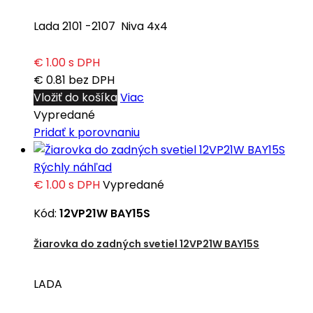
Lada 2101 -2107 Niva 4x4
€ 1.00
s DPH
€ 0.81
bez DPH
Vložiť do košíka
Viac
Vypredané
Pridať k porovnaniu
Rýchly náhľad
€ 1.00
s DPH
Vypredané
Kód:
12VP21W BAY15S
Žiarovka do zadných svetiel 12VP21W BAY15S
LADA