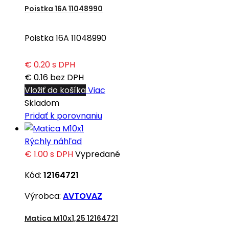
Poistka 16A 11048990
Poistka 16A 11048990
€ 0.20
s DPH
€ 0.16
bez DPH
Vložiť do košíka
Viac
Skladom
Pridať k porovnaniu
Rýchly náhľad
€ 1.00
s DPH
Vypredané
Kód:
12164721
Výrobca:
AVTOVAZ
Matica M10x1,25 12164721