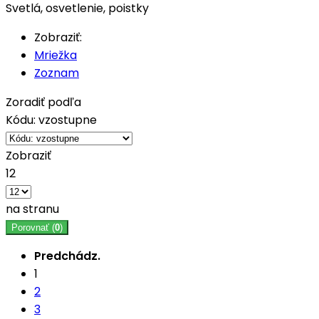
Svetlá, osvetlenie, poistky
Zobraziť:
Mriežka
Zoznam
Zoradiť podľa
Kódu: vzostupne
Zobraziť
12
na stranu
Porovnať (
0
)
Predchádz.
1
2
3