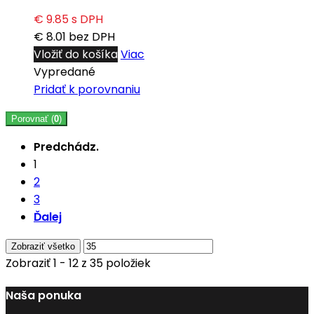
€ 9.85
s DPH
€ 8.01
bez DPH
Vložiť do košíka
Viac
Vypredané
Pridať k porovnaniu
Porovnať (
0
)
Predchádz.
1
2
3
Ďalej
Zobraziť všetko
Zobraziť 1 - 12 z 35 položiek
Naša ponuka