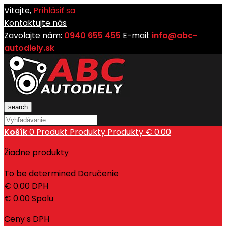
Vitajte,
Prihlásiť sa
Kontaktujte nás
Zavolajte nám:
0940 655 455
E-mail:
info@abc-
autodiely.sk
search
Košík
0
Produkt
Produkty
Produkty
€ 0.00
Žiadne produkty
To be determined
Doručenie
€ 0.00
DPH
€ 0.00
Spolu
Ceny s DPH