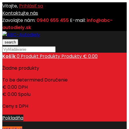
Vitajte,
Prihlásiť sa
Kontaktujte nás
Zavolajte nám:
0940 655 455
E-mail:
info@abc-
autodiely.sk
search
Košík
0
Produkt
Produkty
Produkty
€ 0.00
Žiadne produkty
To be determined
Doručenie
€ 0.00
DPH
€ 0.00
Spolu
Ceny s DPH
Pokladňa