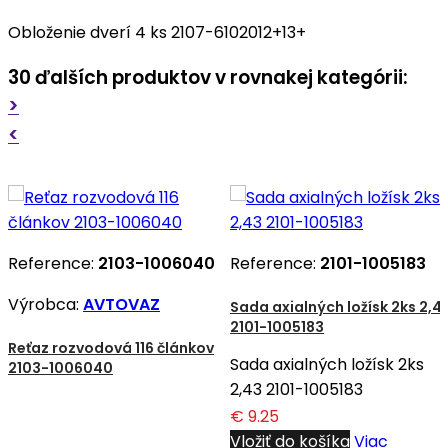
Obloženie dverí 4 ks 2107-6102012+13+
30 ďalších produktov v rovnakej kategórii:
>
<
Reference:
2103-1006040
Reference:
2101-1005183
Výrobca:
AVTOVAZ
Sada axialných ložísk 2ks 2,4
2101-1005183
Reťaz rozvodová 116 článkov
Sada axialných ložísk 2ks
2103-1006040
2,43 2101-1005183
€ 9.25
Vložiť do košíka
Viac