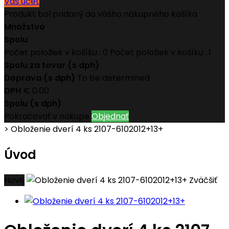
Váš účet
Produkt bol pridaný do vášho nákupného košíka
Množstvo
Spolu
Počet položiek v košíku :
0
Počet položiek v košíku : 1
Spolu za tovar (s dph)
Doprava (s dph)
To be determined
DPH
€ 0.00
Spolu (s dph)
Pokračovať v nákupe
Objednať
>
Obloženie dverí 4 ks 2107-6102012+13+
Úvod
Nové
Zväčšiť