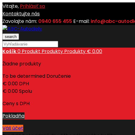
Vitajte,
Prihlásiť sa
Kontaktujte nás
Zavolajte nám:
0940 655 455
E-mail:
info@abc-autodie
search
Košík
0
Produkt
Produkty
Produkty
€ 0.00
Žiadne produkty
To be determined
Doručenie
€ 0.00
DPH
€ 0.00
Spolu
Ceny s DPH
Pokladňa
Váš účet