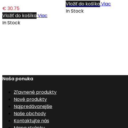
Vložiť do košíka
Viac
€ 30.75
In Stock
Vložiť do košíka
Viac
In Stock
Naša ponuka
Zľavnené produkty
Nové produkty
Najpredávanejšie
Naše obchody
Kontaktujte nás
Mapa stránky