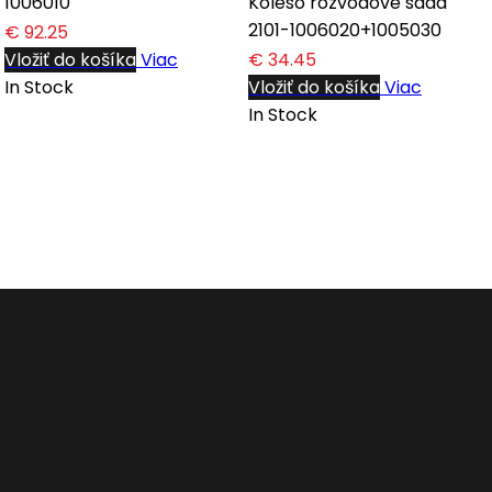
1006010
Koleso rozvodové sada
2101-1006020+1005030
€ 92.25
Vložiť do košíka
Viac
€ 34.45
In Stock
Vložiť do košíka
Viac
In Stock