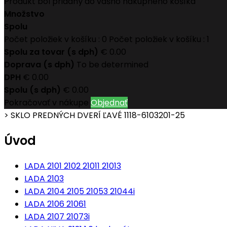
Produkt bol pridaný do vášho nákupného košíka
Množstvo
Spolu
Počet položiek v košíku :
0
Počet položiek v košíku : 1
Spolu za tovar (s dph)
€ 0.00
Doprava (s dph)
To be determined
DPH
€ 0.00
Spolu (s dph)
€ 0.00
Pokračovať v nákupe
Objednať
>
SKLO PREDNÝCH DVERÍ ĽAVÉ 1118-6103201-25
Úvod
LADA 2101 2102 21011 21013
LADA 2103
LADA 2104 2105 21053 21044i
LADA 2106 21061
LADA 2107 21073i