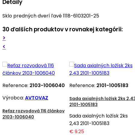
Detaily
Sklo predných dverí ľavé 1118-6103201-25
30 ďalších produktov v rovnakej kategórii:
>
<
Reference:
2103-1006040
Reference:
2101-1005183
Výrobca:
AVTOVAZ
Sada axialných ložísk 2ks 2,4
2101-1005183
Reťaz rozvodová 116 článkov
Sada axialných ložísk 2ks
2103-1006040
2,43 2101-1005183
€ 9.25